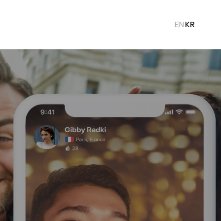
언
EN
KR
어
선
택