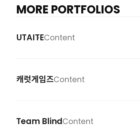
MORE PORTFOLIOS
UTAITE
Content
캐럿게임즈
Content
Team Blind
Content