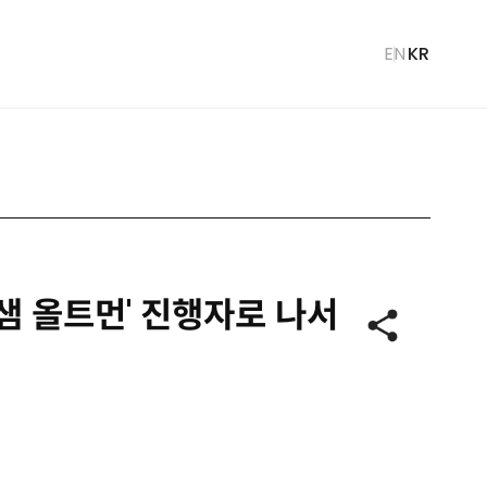
언
EN
KR
어
선
택
 샘 올트먼' 진행자로 나서
공
유
하
기