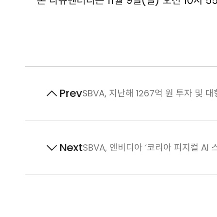
본 다큐멘터리는 11월 9일(일) 오전 10시
Prev
이
SBVA, 지난해 1267억 원 투자 및 
전
게
시
Next
다
SBVA, 엔비디아 ‘코리아 피지컬 A
물
음
게
시
물